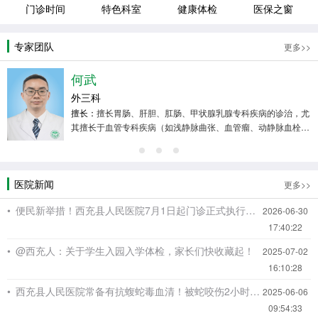
门诊时间
特色科室
健康体检
医保之窗
专家团队
更多>>
何武
外三科
擅长：
擅长胃肠、肝胆、肛肠、甲状腺乳腺专科疾病的诊治，尤
其擅长于血管专科疾病（如浅静脉曲张、血管瘤、动静脉血栓、
肺动脉栓塞、外周血管闭塞性病变、动脉夹层、动脉瘤、胸腹部
内脏器官出血性病变的外科手术及介入治疗）及全身多脏器恶性
肿瘤的介入治疗（如恶性肿瘤的化疗药物灌注、栓塞、消融
医院新闻
等）。
更多>>
• 便民新举措！西充县人民医院7月1日起门诊正式执行固定作息制
2026-06-30
17:40:22
• @西充人：关于学生入园入学体检，家长们快收藏起！
2025-07-02
16:10:28
• 西充县人民医院常备有抗蝮蛇毒血清！被蛇咬伤2小时内赶紧来，能救命——
2025-06-06
09:54:33