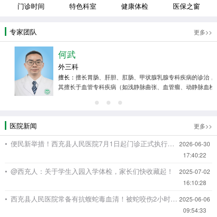
门诊时间
特色科室
健康体检
医保之窗
专家团队
更多>>
何武
外三科
擅长：
擅长胃肠、肝胆、肛肠、甲状腺乳腺专科疾病的诊治，尤
其擅长于血管专科疾病（如浅静脉曲张、血管瘤、动静脉血栓、
肺动脉栓塞、外周血管闭塞性病变、动脉夹层、动脉瘤、胸腹部
内脏器官出血性病变的外科手术及介入治疗）及全身多脏器恶性
肿瘤的介入治疗（如恶性肿瘤的化疗药物灌注、栓塞、消融
医院新闻
等）。
更多>>
• 便民新举措！西充县人民医院7月1日起门诊正式执行固定作息制
2026-06-30
17:40:22
• @西充人：关于学生入园入学体检，家长们快收藏起！
2025-07-02
16:10:28
• 西充县人民医院常备有抗蝮蛇毒血清！被蛇咬伤2小时内赶紧来，能救命——
2025-06-06
09:54:33