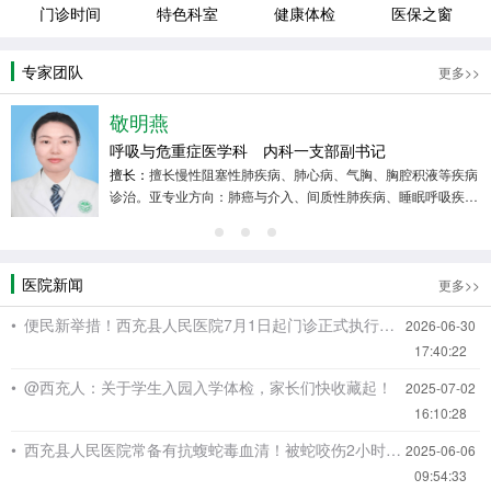
门诊时间
特色科室
健康体检
医保之窗
专家团队
更多>>
敬明燕
呼吸与危重症医学科 内科一支部副书记
多
擅长：
擅长慢性阻塞性肺疾病、肺心病、气胸、胸腔积液等疾病
介
诊治。亚专业方向：肺癌与介入、间质性肺疾病、睡眠呼吸疾
病、肺康复。
医院新闻
更多>>
• 便民新举措！西充县人民医院7月1日起门诊正式执行固定作息制
2026-06-30
17:40:22
• @西充人：关于学生入园入学体检，家长们快收藏起！
2025-07-02
16:10:28
• 西充县人民医院常备有抗蝮蛇毒血清！被蛇咬伤2小时内赶紧来，能救命——
2025-06-06
09:54:33